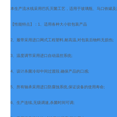
本生产流水线采用巴氏灭菌工艺，适用于玻璃瓶、马口铁罐及
【性能特点】：
1
、适用各种大小软包装产品
2
、履带采用进口网式工程塑料
,
耐高温
,
对包装后物料无损伤
;
3
、温度调节采用进口自动温控系统
;
4
、设计杀菌冷却中间过渡段
,
确保产品的口感
;
5
、所有轴承采用进口防腐蚀系统
,
保证设备的使用寿命
;
6
、生产连续
,
无级调速
,
杀菌时间可调
;