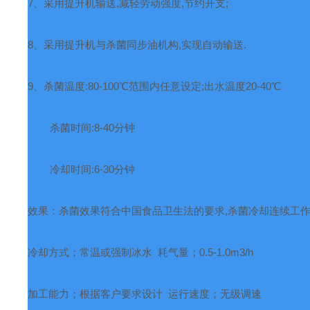
7
、采用提升机输送
,
减轻劳动强度
,
节约开支
;
8
、采用提升机与杀菌同步油机构
,
实现自动输送
.
9
、杀菌温度
:80-100
℃范围内任意设定
;
出水温度
20-40
℃
杀菌时间
:8-40
分钟
冷却时间
:6-30
分钟
效果：杀菌效果符合中国食品卫生法的要求
,
杀菌冷却连续工
冷却方式；常温或强制冰水
耗气量；
0.5-1.0m3/h
加工能力；根据客户要求设计
运行速度；无级调速