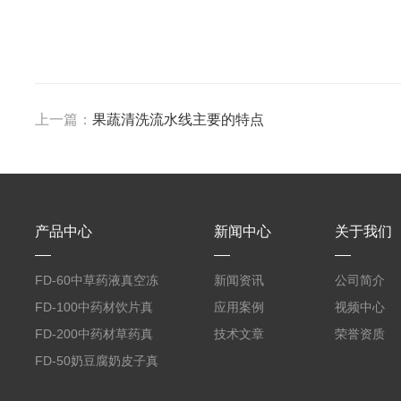
上一篇：
果蔬清洗流水线主要的特点
产品中心
新闻中心
关于我们
FD-60中草药液真空冻
新闻资讯
公司简介
干机
FD-100中药材饮片真
应用案例
视频中心
空冻干机
FD-200中药材草药真
技术文章
荣誉资质
空冻干机
FD-50奶豆腐奶皮子真
空冻干机