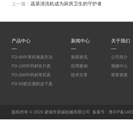
上一篇：
蔬菜清洗机成为厨房卫生的守护者
产品中心
新闻中心
关于我们
FD-60中草药液真空冻
新闻资讯
公司简介
干机
FD-100中药材饮片真
应用案例
视频中心
空冻干机
FD-200中药材草药真
技术文章
荣誉资质
空冻干机
FD-50奶豆腐奶皮子真
空冻干机
版权所有 © 2026 诸城市鼎诚机械有限公司
备案号：鲁ICP备1403