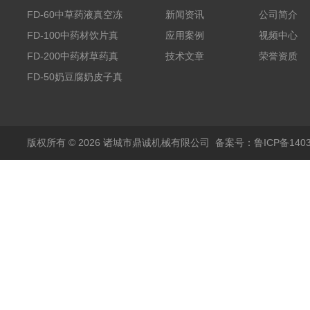
FD-60中草药液真空冻
新闻资讯
公司简介
干机
FD-100中药材饮片真
应用案例
视频中心
空冻干机
FD-200中药材草药真
技术文章
荣誉资质
空冻干机
FD-50奶豆腐奶皮子真
空冻干机
版权所有 © 2026 诸城市鼎诚机械有限公司
备案号：鲁ICP备1403