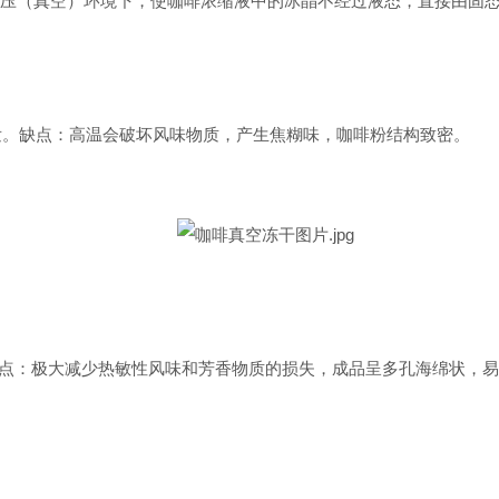
、低压（真空）环境下，使咖啡浓缩液中的冰晶不经过液态，直接由固
蒸发。缺点：高温会破坏风味物质，产生焦糊味，咖啡粉结构致密。
行。优点：极大减少热敏性风味和芳香物质的损失，成品呈多孔海绵状，