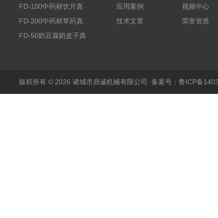
干机
FD-100中药材饮片真
应用案例
视频中心
空冻干机
FD-200中药材草药真
技术文章
荣誉资质
空冻干机
FD-50奶豆腐奶皮子真
空冻干机
版权所有 © 2026 诸城市鼎诚机械有限公司
备案号：鲁ICP备1403