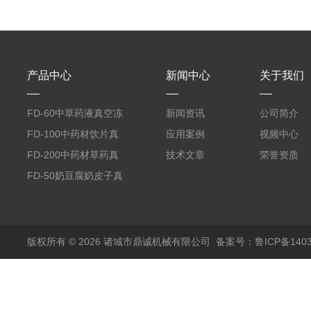
产品中心
新闻中心
关于我们
FD-60中草药液真空冻
新闻资讯
公司简介
干机
FD-100中药材饮片真
应用案例
视频中心
空冻干机
FD-200中药材草药真
技术文章
荣誉资质
空冻干机
FD-50奶豆腐奶皮子真
空冻干机
版权所有 © 2026 诸城市鼎诚机械有限公司
备案号：鲁ICP备1403