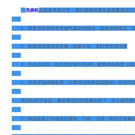
洗袋机
在设备开启之前，我们需要检查设备需要是否正
1、检查管路系统有无漏气漏水的情况，如有这种情况，应
2、检查清洗液是否足够，如果不够，及时增加清洗液
3、先点动试车，然后空运转2-3分钟，检查传动系统（电
4、开启浮油排除装置（不带浮油排除装置除外）开始浮油
洗袋机对于食品、餐饮来说已经普遍应用了，给大家带来很
1、保持设备工作场所的通风、干燥、洁净，有利于设备的