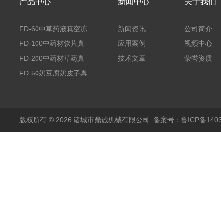
产品中心
新闻中心
关于我们
FD-60中草药液真空冻
新闻资讯
公司简介
干机
FD-100中药材饮片真
应用案例
视频中心
空冻干机
FD-200中药材草药真
技术文章
荣誉资质
空冻干机
FD-50奶豆腐奶皮子真
空冻干机
版权所有 © 2026 诸城市鼎诚机械有限公司
备案号：鲁ICP备1403