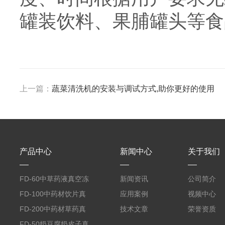
罐装饮料、果脯罐头等食
上一篇：
蔬菜清洗机的安装与调试方式,助你更好的使用
产品中心
新闻中心
关于我们
FD-60中草药液真空冻
新闻资讯
公司简介
干机
FD-100中药材饮片真
应用案例
视频中心
空冻干机
FD-200中药材草药真
技术文章
荣誉资质
空冻干机
FD-50奶豆腐奶皮子真