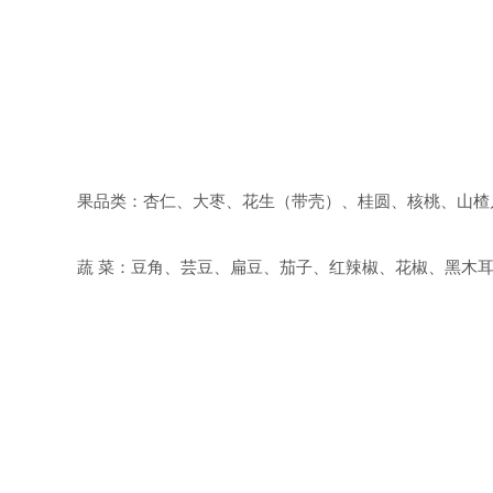
果品类：杏仁、大枣、花生（带壳）、桂圆、核桃、山楂
蔬 菜：豆角、芸豆、扁豆、茄子、红辣椒、花椒、黑木