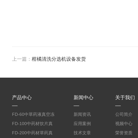
上一篇：
柑橘清洗分选机设备发货
产品中心
新闻中心
关于我们
FD-60中草药液真空冻
新闻资讯
公司简介
干机
FD-100中药材饮片真
应用案例
视频中心
空冻干机
FD-200中药材草药真
技术文章
荣誉资质