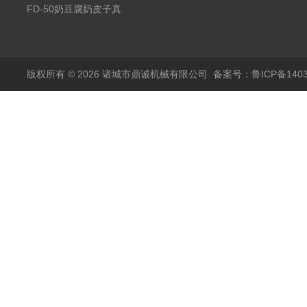
空冻干机
FD-50奶豆腐奶皮子真
空冻干机
版权所有 © 2026 诸城市鼎诚机械有限公司
备案号：鲁ICP备1403