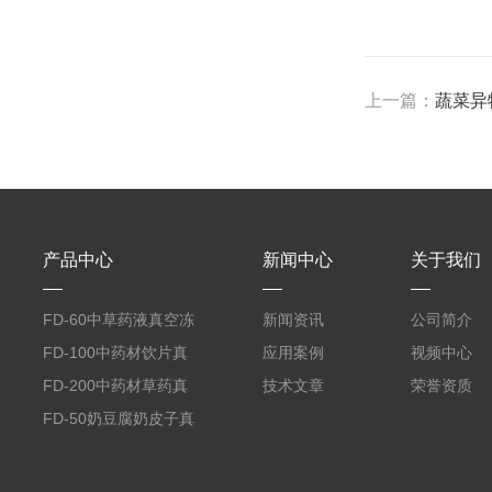
上一篇：
蔬菜异
产品中心
新闻中心
关于我们
FD-60中草药液真空冻
新闻资讯
公司简介
干机
FD-100中药材饮片真
应用案例
视频中心
空冻干机
FD-200中药材草药真
技术文章
荣誉资质
空冻干机
FD-50奶豆腐奶皮子真
空冻干机