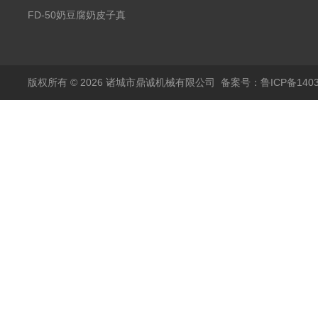
空冻干机
FD-50奶豆腐奶皮子真
空冻干机
版权所有 © 2026 诸城市鼎诚机械有限公司
备案号：鲁ICP备1403