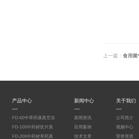
上一篇：
食用菌
产品中心
新闻中心
关于我们
FD-60中草药液真空冻
新闻资讯
公司简介
干机
FD-100中药材饮片真
应用案例
视频中心
空冻干机
FD-200中药材草药真
技术文章
荣誉资质