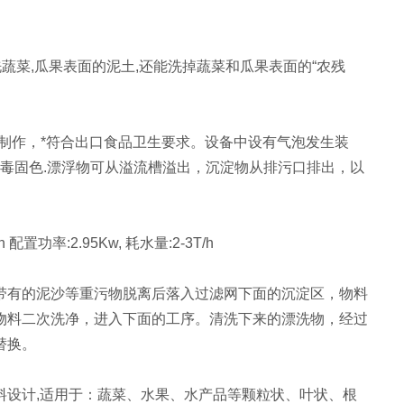
蔬菜,瓜果表面的泥土,还能洗掉蔬菜和瓜果表面的“农残
料制作，*符合出口食品卫生要求。设备中设有气泡发生装
消毒固色.漂浮物可从溢流槽溢出，沉淀物从排污口排出，以
 配置功率:2.95Kw, 耗水量:2-3T/h
有的泥沙等重污物脱离后落入过滤网下面的沉淀区，物料
物料二次洗净，进入下面的工序。清洗下来的漂洗物，经过
替换。
设计,适用于：蔬菜、水果、水产品等颗粒状、叶状、根