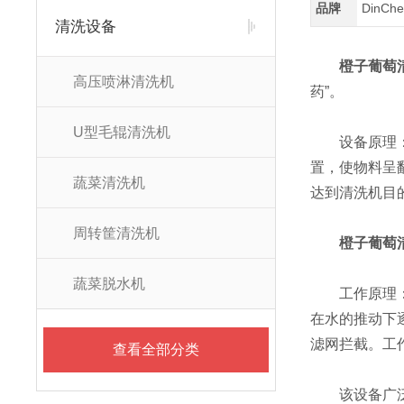
品牌
DinC
清洗设备
橙子葡萄
高压喷淋清洗机
药”。
U型毛辊清洗机
设备原理：该
置，使物料呈
蔬菜清洗机
达到清洗机目
周转筐清洗机
橙子葡萄
蔬菜脱水机
工作原理：物
在水的推动下
滤网拦截。工
查看全部分类
该设备广泛应