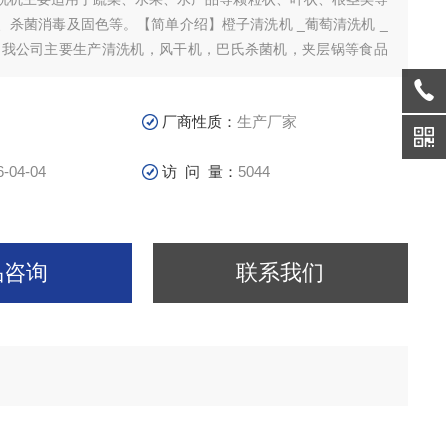
、杀菌消毒及固色等。【简单介绍】橙子清洗机 _葡萄清洗机 _
,我公司主要生产清洗机，风干机，巴氏杀菌机，夹层锅等食品
洗机主要适用于蔬菜、水果、水产品等颗粒状、叶状、根茎类等
厂商性质：
生产厂家
6-04-04
访 问 量：
5044
品咨询
联系我们