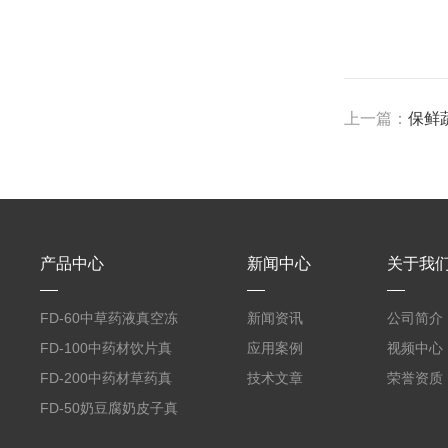
上一篇：
保鲜
产品中心
新闻中心
关于我
FD-60中草药液真空冻
新闻资讯
公司简介
干机
FD-100中药材饮片真
应用案例
视频中心
空冻干机
FD-200中药材草药真
技术文章
荣誉资质
空冻干机
FD-50奶豆腐奶皮子真
空冻干机