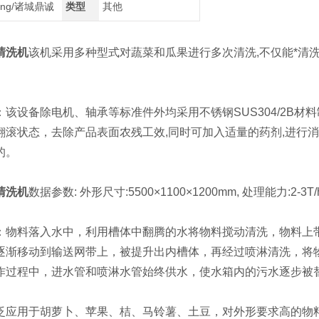
heng/诸城鼎诚
类型
其他
清洗机
该机采用多种型式对蔬菜和瓜果进行多次清洗,不仅能*清洗
设备除电机、轴承等标准件外均采用不锈钢SUS304/2B材
翻滚状态，去除产品表面农残工效,同时可加入适量的药剂,进行
的。
清洗机
数据参数: 外形尺寸:5500×1100×1200mm, 处理能力:2-3T/h
料落入水中，利用槽体中翻腾的水将物料搅动清洗，物料上带
逐渐移动到输送网带上，被提升出内槽体，再经过喷淋清洗，将
作过程中，进水管和喷淋水管始终供水，使水箱内的污水逐步被
用于胡萝卜、苹果、桔、马铃薯、土豆，对外形要求高的物料