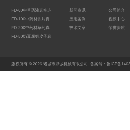
FD-60中草药液真空冻
新闻资讯
公司简介
干机
FD-100中药材饮片真
应用案例
视频中心
空冻干机
FD-200中药材草药真
技术文章
荣誉资质
空冻干机
FD-50奶豆腐奶皮子真
空冻干机
版权所有 © 2026 诸城市鼎诚机械有限公司
备案号：鲁ICP备1403