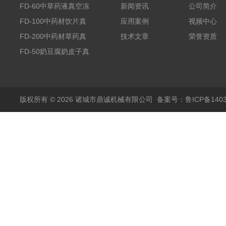
FD-60中草药液真空冻
新闻资讯
公司简介
干机
FD-100中药材饮片真
应用案例
视频中心
空冻干机
FD-200中药材草药真
技术文章
荣誉资质
空冻干机
FD-50奶豆腐奶皮子真
空冻干机
版权所有 © 2026 诸城市鼎诚机械有限公司
备案号：鲁ICP备1403