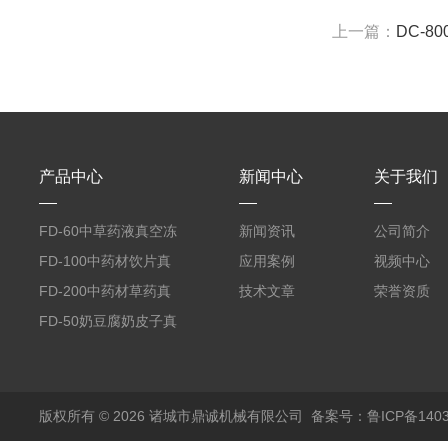
上一篇：
DC-
产品中心
新闻中心
关于我们
FD-60中草药液真空冻
新闻资讯
公司简介
干机
FD-100中药材饮片真
应用案例
视频中心
空冻干机
FD-200中药材草药真
技术文章
荣誉资质
空冻干机
FD-50奶豆腐奶皮子真
空冻干机
版权所有 © 2026 诸城市鼎诚机械有限公司
备案号：鲁ICP备1403