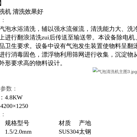
】
洗机 清洗效果好
点：
汽泡水浴清洗，辅以强水流催流，清洗能力大、洗
上进行翻浪清洗zui后传送至输送带。本设备除电机、
品卫生要求。设备中设有气泡发生装置使物料呈翻
进行消毒固色，漂浮物利用筛网进行收集，沉淀物
外形要求高的物料设计。
术参数：
率：4.8KW
200×1250
置：
规格型号
材质
产地
1.5/2.0mm
SUS304
太钢