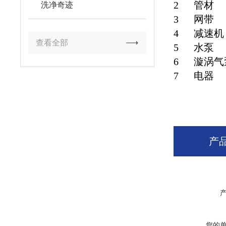
2
管材
洗净奇迹
3
网带
4
减速机
查看全部
5
水泵
6
漩涡气
7
电器
产
您的