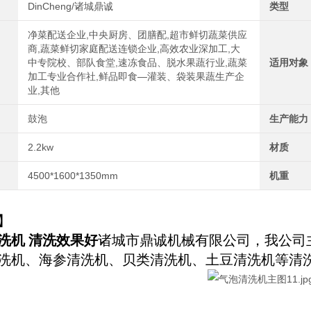
DinCheng/诸城鼎诚
类型
净菜配送企业,中央厨房、团膳配,超市鲜切蔬菜供应
商,蔬菜鲜切家庭配送连锁企业,高效农业深加工,大
中专院校、部队食堂,速冻食品、脱水果蔬行业,蔬菜
适用对象
加工专业合作社,鲜品即食—灌装、袋装果蔬生产企
业,其他
鼓泡
生产能力
2.2kw
材质
4500*1600*1350mm
机重
】
洗机 清洗效果好
诸城市鼎诚机械有限公司，我公司
洗机、海参清洗机、贝类清洗机、土豆清洗机等清