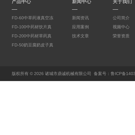
产品中心
新闻中心
关于我们
FD-60中草药液真空冻
新闻资讯
公司简介
干机
FD-100中药材饮片真
应用案例
视频中心
空冻干机
FD-200中药材草药真
技术文章
荣誉资质
空冻干机
FD-50奶豆腐奶皮子真
空冻干机
版权所有 © 2026 诸城市鼎诚机械有限公司
备案号：鲁ICP备1403