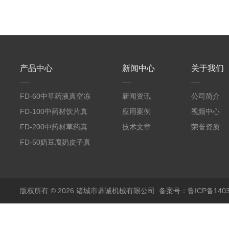
产品中心
新闻中心
关于我们
FD-60中草药液真空冻
新闻资讯
公司简介
干机
FD-100中药材饮片真
应用案例
视频中心
空冻干机
FD-200中药材草药真
技术文章
荣誉资质
空冻干机
FD-50奶豆腐奶皮子真
空冻干机
版权所有 © 2026 诸城市鼎诚机械有限公司
备案号：鲁ICP备1403