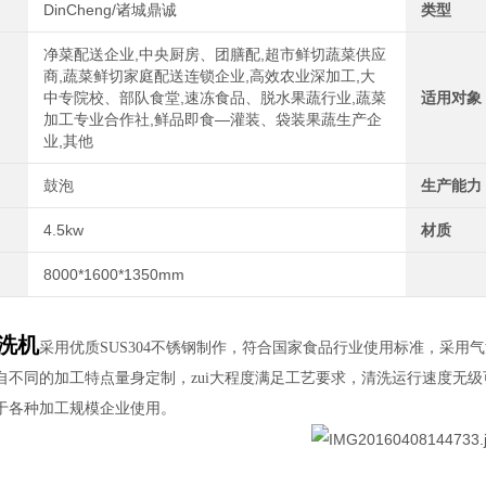
DinCheng/诸城鼎诚
类型
净菜配送企业,中央厨房、团膳配,超市鲜切蔬菜供应
商,蔬菜鲜切家庭配送连锁企业,高效农业深加工,大
中专院校、部队食堂,速冻食品、脱水果蔬行业,蔬菜
适用对象
加工专业合作社,鲜品即食—灌装、袋装果蔬生产企
业,其他
鼓泡
生产能力
4.5kw
材质
8000*1600*1350mm
洗机
采用优质SUS304不锈钢制作，符合国家食品行业使用标准，采
自不同的加工特点量身定制，zui大程度满足工艺要求，清洗运行速度无
于各种加工规模企业使用。