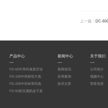
上一篇：
DC-6
产品中心
新闻中心
关于我们
FD-60中草药液真空冻
新闻资讯
公司简介
干机
FD-100中药材饮片真
应用案例
视频中心
空冻干机
FD-200中药材草药真
技术文章
荣誉资质
空冻干机
FD-50奶豆腐奶皮子真
空冻干机