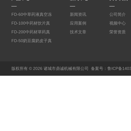
FD-60中草药液真空冻
新闻资讯
公司简介
干机
FD-100中药材饮片真
应用案例
视频中心
空冻干机
FD-200中药材草药真
技术文章
荣誉资质
空冻干机
FD-50奶豆腐奶皮子真
空冻干机
版权所有 © 2026 诸城市鼎诚机械有限公司
备案号：鲁ICP备1403