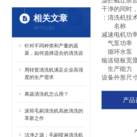
滤拦截让杂
干净的同时
相关文章
：
清洗机技
名称
ARTICLES
减速电机功
气泵功率
针对不同种类和产量的蔬
循环水泵
菜，如何选择适合的清洗设
输送链板宽
备？
生产能力
周转筐清洗机满足企业高强
设备外形尺
度的生产需求
果蔬清洗机怎么用？
产品
滚筒毛刷清洗机高效清洗的
革新之作
洁净之源：毛刷喷淋清洗机