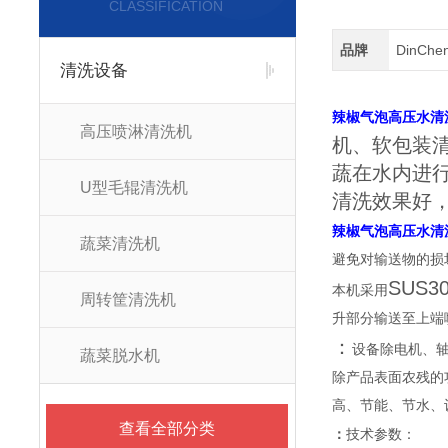
CLASSIFICATION
品牌
DinCh
清洗设备
辣椒气泡高压水清
高压喷淋清洗机
机、软包装
蔬在水内进
U型毛辊清洗机
清洗效果好
辣椒气泡高压水清
蔬菜清洗机
避免对输送物的损
SUS3
本机采用
周转筐清洗机
升部分输送至上端
：
设备除电机、
蔬菜脱水机
除产品表面农残的
高、节能、节水、
查看全部分类
：
技术参数：