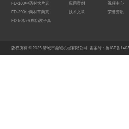
干机
FD-100中药材饮片真
应用案例
视频中心
空冻干机
FD-200中药材草药真
技术文章
荣誉资质
空冻干机
FD-50奶豆腐奶皮子真
空冻干机
版权所有 © 2026 诸城市鼎诚机械有限公司
备案号：鲁ICP备1403