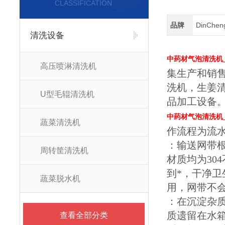
CLASSIFICATION
品牌
DinChe
清洗设备
中药材气泡清洗机
高压喷淋清洗机
集生产和销
洗机，生姜
U型毛辊清洗机
品加工设备
中药材气泡清洗机
蔬菜清洗机
作流程为流
：输送网带
周转筐清洗机
材质均为3
到*，干净卫
蔬菜脱水机
用，网带不
：在沉淀杂
质遗留在水
查看全部分类