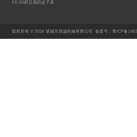
空冻干机
FD-50奶豆腐奶皮子真
空冻干机
版权所有 © 2026 诸城市鼎诚机械有限公司
备案号：鲁ICP备1403