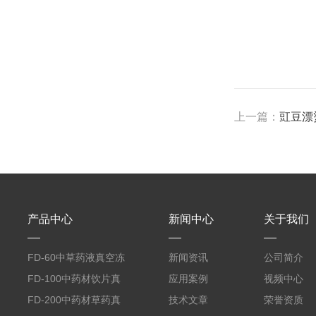
上一篇：
豇豆漂
产品中心
新闻中心
关于我们
FD-60中草药液真空冻
新闻资讯
公司简介
干机
FD-100中药材饮片真
应用案例
视频中心
空冻干机
FD-200中药材草药真
技术文章
荣誉资质