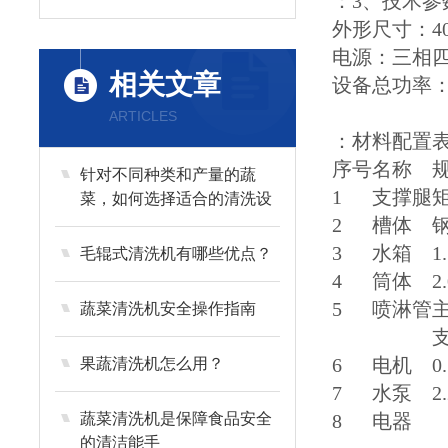
：3、技术参
外形尺寸：40
电源：三相四电
相关文章
设备总功率：2
ARTICLES
：材料配置
序号
名称
针对不同种类和产量的蔬
1
支撑腿
矩
菜，如何选择适合的清洗设
备？
2
槽体
钢
3
水箱
1
毛辊式清洗机有哪些优点？
4
筒体
2
5
喷淋管
主
蔬菜清洗机安全操作指南
支
6
电机
0
果蔬清洗机怎么用？
7
水泵
2
蔬菜清洗机是保障食品安全
8
电器
的清洁能手