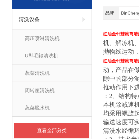
品牌
DinChe
清洗设备
红油金针菇滚筒清
高压喷淋清洗机
机、解冻机
抛物线运动
U型毛辊清洗机
红油金针菇滚筒清
动，产品在
蔬菜清洗机
隙中的部分
推动作用下
周转筐清洗机
：2、结构
本机除减速
蔬菜脱水机
均采用螺旋
输送速度可
清洗水经循
查看全部分类