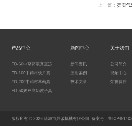
上一篇：
芡实气
产品中心
新闻中心
关于我们
FD-60中草药液真空冻
新闻资讯
公司简介
干机
FD-100中药材饮片真
应用案例
视频中心
空冻干机
FD-200中药材草药真
技术文章
荣誉资质
空冻干机
FD-50奶豆腐奶皮子真
空冻干机
版权所有 © 2026 诸城市鼎诚机械有限公司
备案号：鲁ICP备1403