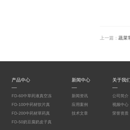
上一篇：
蔬菜
产品中心
新闻中心
关于我
FD-60中草药液真空冻
新闻资讯
公司简介
干机
FD-100中药材饮片真
应用案例
视频中心
空冻干机
FD-200中药材草药真
技术文章
荣誉资质
空冻干机
FD-50奶豆腐奶皮子真