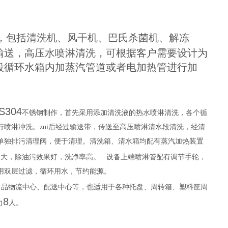
，包括清洗机、风干机、巴氏杀菌机、解冻
输送，高压水喷淋清洗，可根据客户需要设计为
段循环水箱内加蒸汽管道或者电加热管进行加
S304
不锈钢制作，首先采用添加清洗液的热水喷淋清洗，各个循
喷淋冲洗。zui后经过输送带，传送至高压喷淋清水段清洗，经清
单独排污清理阀，便于清理。清洗箱、清水箱均配有蒸汽加热装置
力大，除油污效果好，洗净率高。
设备上端喷淋管配有调节手轮，
用双层过滤，循环用水，节约能源。
食品物流中心、配送中心等，也适用于各种托盘、周转箱、塑料筐周
8
力
人。