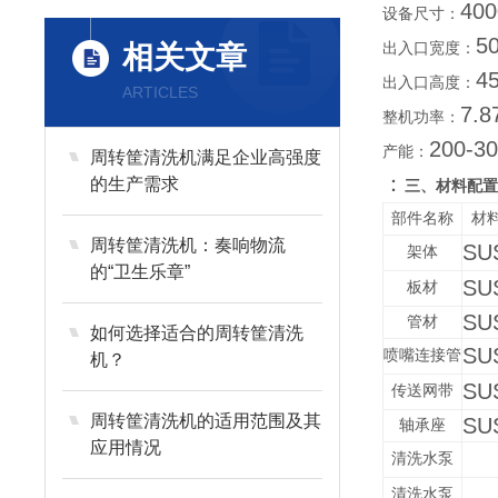
400
设备尺寸：
5
相关文章
出入口宽度：
4
出入口高度：
ARTICLES
7.
整机功率：
200-3
产能：
周转筐清洗机满足企业高强度
：
的生产需求
三、材料配置
部件名称
材
周转筐清洗机：奏响物流
SU
架体
的“卫生乐章”
SU
板材
SU
管材
如何选择适合的周转筐清洗
SU
喷嘴连接管
机？
SU
传送网带
周转筐清洗机的适用范围及其
SU
轴承座
应用情况
清洗水泵
清洗水泵