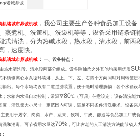
heng/诸城鼎诚
，我公司主要生产各种食品加工设备
洗机诸城市鼎诚机械
、蒸煮机、洗筐机、洗袋机等等，设备采用链条链
段式清洗，分为热碱水段，热水段，清水段，前两
高，速度快。
：
洗机诸城市鼎诚机械
一、设备特点：
SU
由热水清洗段、清水段两部分组成。设备除轴承之外其他均采用优质
式不锈钢离心水泵循环喷淋，从上、下、左、右四个方向同时对周转筐进行
动输出。每个水箱均设有二道过滤装置，便于随时清理脏物；各个水箱设
80
水；水箱内水温自动控制，常温至
℃（可调）任意设定；设备清洗能
高度，清洗筐大小尺寸一定范围内可调，满足不同条件清洗要求。设备采
备主要用于屠宰、肉类、水产、蔬果、饮料、牛奶、酿造等食品加工厂或
70%
清洗和消毒。可节省用水量达
，可比古老的人工清洗方法能节省人
数：