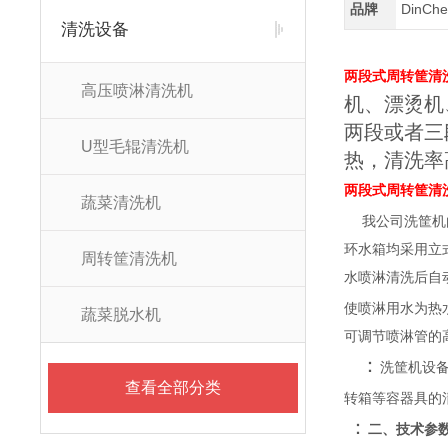
品牌
DinC
清洗设备
两段式周转筐清
高压喷淋清洗机
机、漂烫机
两段或者三
U型毛辊清洗机
热，清洗率
两段式周转筐清
蔬菜清洗机
我公司洗筐机
环水箱均采用立
周转筐清洗机
水喷淋清洗后自
使喷淋用水为热
蔬菜脱水机
可调节喷淋管的
：
洗筐机设
查看全部分类
转箱等容器具的
：
二、技术参