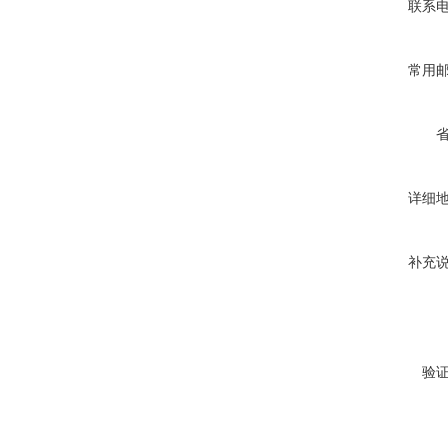
联系
常用
详细
补充
验