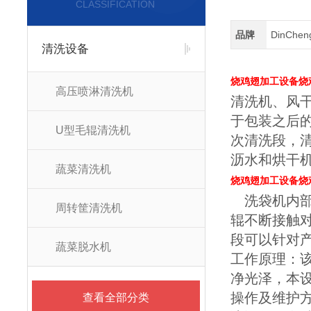
CLASSIFICATION
品牌
DinChe
清洗设备
烧鸡翅加工设备烧
高压喷淋清洗机
清洗机、风
于包装之后
U型毛辊清洗机
次清洗段，
沥水和烘干
蔬菜清洗机
烧鸡翅加工设备烧
洗袋机内部
周转筐清洗机
辊不断接触
段可以针对
蔬菜脱水机
工作原理：
净光泽，本
操作及维护
查看全部分类