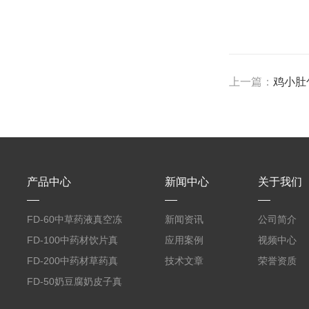
上一篇：
鸡小肚
产品中心
新闻中心
关于我们
FD-60中草药液真空冻
新闻资讯
公司简介
干机
FD-100中药材饮片真
应用案例
视频中心
空冻干机
FD-200中药材草药真
技术文章
荣誉资质
空冻干机
FD-50奶豆腐奶皮子真
空冻干机