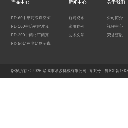
产品中心
新闻中心
关于我们
FD-60中草药液真空冻
新闻资讯
公司简介
干机
FD-100中药材饮片真
应用案例
视频中心
空冻干机
FD-200中药材草药真
技术文章
荣誉资质
空冻干机
FD-50奶豆腐奶皮子真
空冻干机
版权所有 © 2026 诸城市鼎诚机械有限公司
备案号：鲁ICP备1403