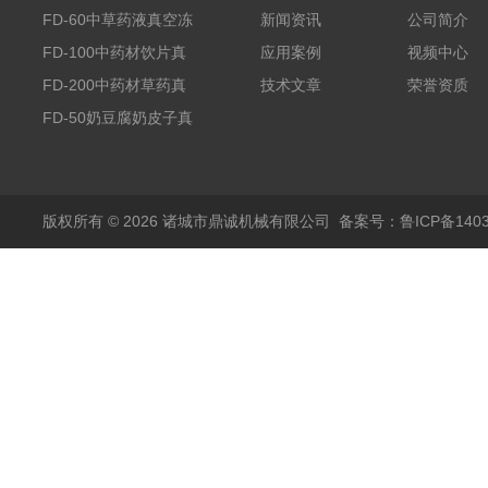
FD-60中草药液真空冻
新闻资讯
公司简介
干机
FD-100中药材饮片真
应用案例
视频中心
空冻干机
FD-200中药材草药真
技术文章
荣誉资质
空冻干机
FD-50奶豆腐奶皮子真
空冻干机
版权所有 © 2026 诸城市鼎诚机械有限公司
备案号：鲁ICP备1403