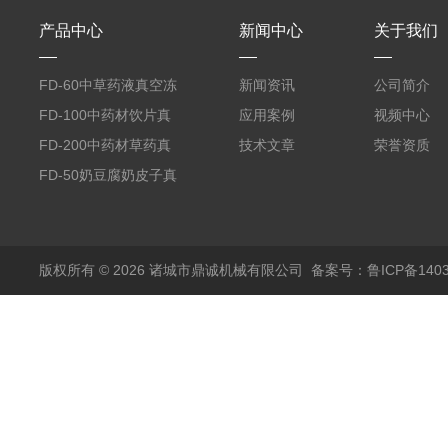
产品中心
新闻中心
关于我们
FD-60中草药液真空冻
新闻资讯
公司简介
干机
FD-100中药材饮片真
应用案例
视频中心
空冻干机
FD-200中药材草药真
技术文章
荣誉资质
空冻干机
FD-50奶豆腐奶皮子真
空冻干机
版权所有 © 2026 诸城市鼎诚机械有限公司
备案号：鲁ICP备1403