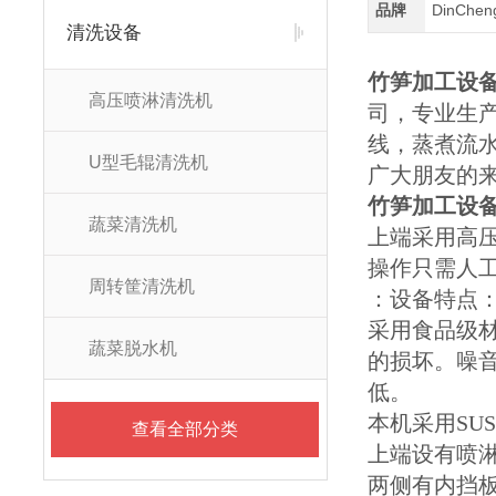
品牌
DinChe
清洗设备
竹笋加工设
高压喷淋清洗机
司，专业生
线，蒸煮流
U型毛辊清洗机
广大朋友的
竹笋加工设
蔬菜清洗机
上端采用高
操作只需人
周转筐清洗机
：设备特点
采用食品级
蔬菜脱水机
的损坏。噪
低。
本机采用SU
查看全部分类
上端设有喷
两侧有内挡