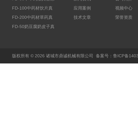
干机
FD-100中药材饮片真
应用案例
视频中心
空冻干机
FD-200中药材草药真
技术文章
荣誉资质
空冻干机
FD-50奶豆腐奶皮子真
空冻干机
版权所有 © 2026 诸城市鼎诚机械有限公司
备案号：鲁ICP备1403