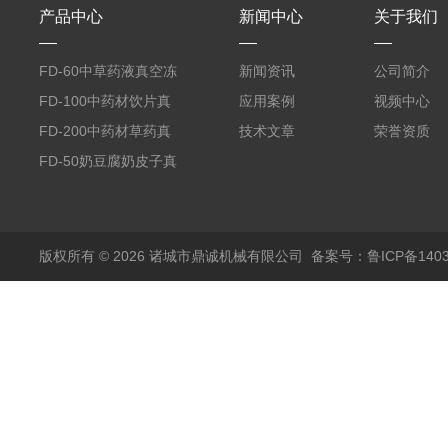
产品中心
新闻中心
关于我们
FD-60中草药液真空冻
新闻资讯
公司简介
干机
FD-100中药材饮片真
应用案例
视频中心
空冻干机
FD-200中药材草药真
技术文章
荣誉资质
空冻干机
FD-50奶豆腐奶皮子真
空冻干机
版权所有 © 2026 诸城市鼎诚机械有限公司
备案号：鲁ICP备1403