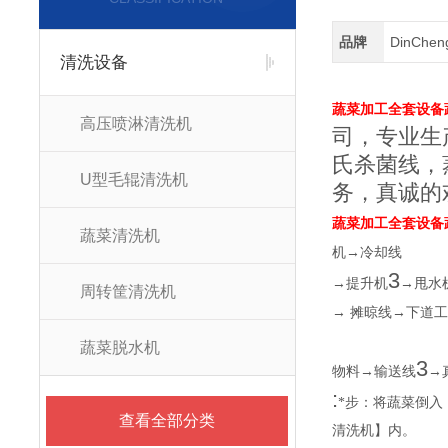
品牌
DinChe
清洗设备
蔬菜加工全套设备
高压喷淋清洗机
司，专业生
氏杀菌线，
U型毛辊清洗机
务，真诚的
蔬菜加工全套设备
蔬菜清洗机
→
机
冷却线
3
→
→
提升机
甩水
周转筐清洗机
→
→
摊晾线
下道
蔬菜脱水机
3
→
→
物料
输送线
:
*步：将蔬菜倒
查看全部分类
清洗机】内。