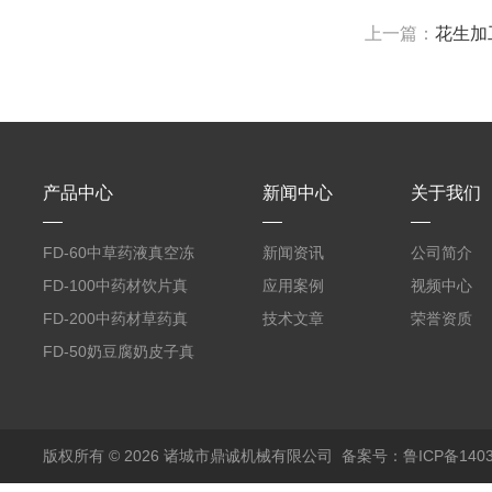
上一篇：
花生加
产品中心
新闻中心
关于我们
FD-60中草药液真空冻
新闻资讯
公司简介
干机
FD-100中药材饮片真
应用案例
视频中心
空冻干机
FD-200中药材草药真
技术文章
荣誉资质
空冻干机
FD-50奶豆腐奶皮子真
空冻干机
版权所有 © 2026 诸城市鼎诚机械有限公司
备案号：鲁ICP备1403