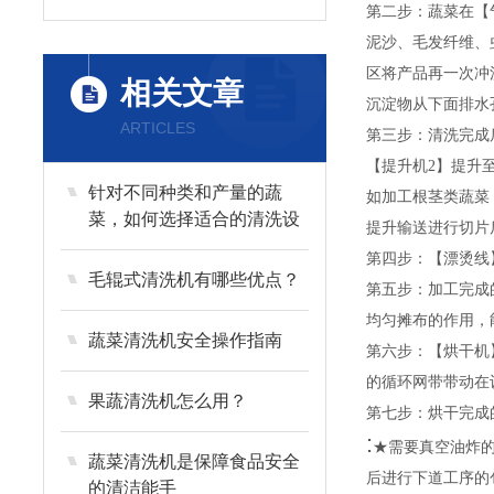
第二步：蔬菜在【
泥沙、毛发纤维、
区将产品再一次冲
相关文章
沉淀物从下面排水
ARTICLES
第三步：清洗完成
【提升机2】提升
针对不同种类和产量的蔬
如加工根茎类蔬菜
菜，如何选择适合的清洗设
提升输送进行切片
备？
第四步：【漂烫线
毛辊式清洗机有哪些优点？
第五步：加工完成
均匀摊布的作用，
蔬菜清洗机安全操作指南
第六步：【烘干机
的循环网带带动在
果蔬清洗机怎么用？
第七步：烘干完成
:
★需要真空油炸
蔬菜清洗机是保障食品安全
后进行下道工序的
的清洁能手