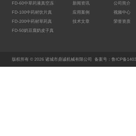
FD-60中草药液真空冻
新闻资讯
公司简介
干机
FD-100中药材饮片真
应用案例
视频中心
空冻干机
FD-200中药材草药真
技术文章
荣誉资质
空冻干机
FD-50奶豆腐奶皮子真
空冻干机
版权所有 © 2026 诸城市鼎诚机械有限公司
备案号：鲁ICP备1403