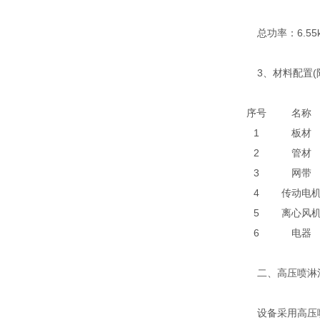
总功率：6.55
3、材料配置(附
序号
名称
1
板材
2
管材
3
网带
4
传动电
5
离心风
6
电器
二、高压喷淋清
设备采用高压喷淋