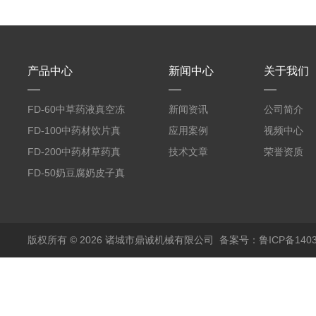
产品中心
新闻中心
关于我们
FD-60中草药液真空冻
新闻资讯
公司简介
干机
FD-100中药材饮片真
应用案例
视频中心
空冻干机
FD-200中药材草药真
技术文章
荣誉资质
空冻干机
FD-50奶豆腐奶皮子真
空冻干机
版权所有 © 2026 诸城市鼎诚机械有限公司
备案号：鲁ICP备1403