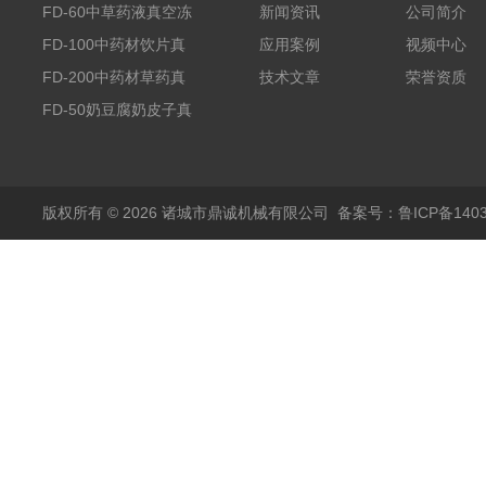
FD-60中草药液真空冻
新闻资讯
公司简介
干机
FD-100中药材饮片真
应用案例
视频中心
空冻干机
FD-200中药材草药真
技术文章
荣誉资质
空冻干机
FD-50奶豆腐奶皮子真
空冻干机
版权所有 © 2026 诸城市鼎诚机械有限公司
备案号：鲁ICP备1403