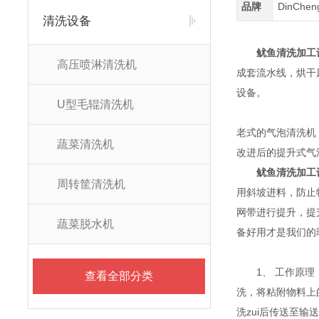
品牌
DinChe
清洗设备
鱿鱼清洗加工
高压喷淋清洗机
成套流水线，烘干
设备。
U型毛辊清洗机
老式的气泡清洗机
蔬菜清洗机
改进后的提升式气
鱿鱼清洗加工
周转筐清洗机
用斜坡进料，防止
网带进行提升，提
蔬菜脱水机
备好用才是我们的
1、 工作原理：
查看全部分类
洗，将粘附物料上
洗zui后传送至