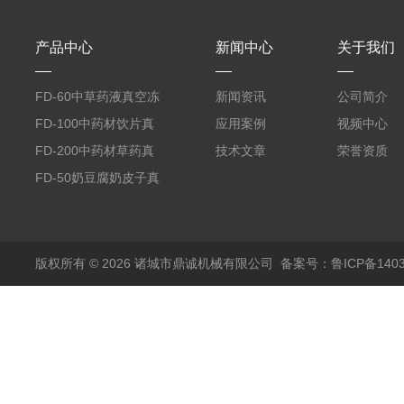
产品中心
新闻中心
关于我们
FD-60中草药液真空冻
新闻资讯
公司简介
干机
FD-100中药材饮片真
应用案例
视频中心
空冻干机
FD-200中药材草药真
技术文章
荣誉资质
空冻干机
FD-50奶豆腐奶皮子真
空冻干机
版权所有 © 2026 诸城市鼎诚机械有限公司
备案号：鲁ICP备1403