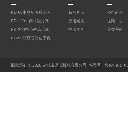
FD-60中草药液真空冻
新闻资讯
公司简介
干机
FD-100中药材饮片真
应用案例
视频中心
空冻干机
FD-200中药材草药真
技术文章
荣誉资质
空冻干机
FD-50奶豆腐奶皮子真
空冻干机
版权所有 © 2026 诸城市鼎诚机械有限公司
备案号：鲁ICP备1403