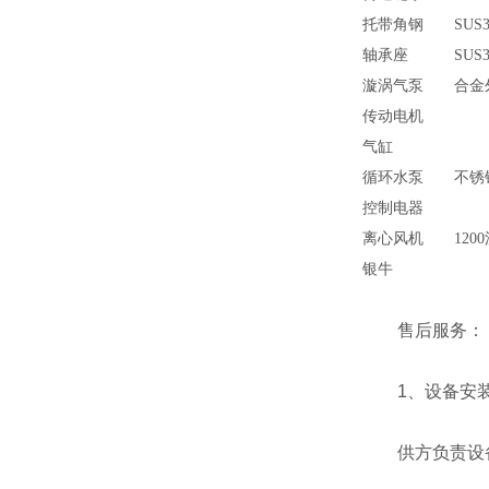
托带角钢
SUS3
轴承座
SUS3
漩涡气泵
合金
传动电机
气缸
循环水泵
不锈
控制电器
离心风机
120
银牛
售后服务：
1、设备安装
供方负责设备指