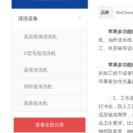
品牌
DinChe
清洗设备
苹果多功能
高压喷淋清洗机
机、油炸流水线
工、夹层锅等设
U型毛辊清洗机
苹果多功能
蔬菜清洗机
的加工烘干或者
司秉着合作共赢
周转筐清洗机
：1、工作原理
蔬菜脱水机
行冲击，防人工
流至输送网带，
品卫生要求。比
查看全部分类
物捞取装置，物