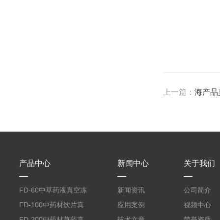
上一篇：
海产品
产品中心
新闻中心
关于我们
FD-60中草药液真空冻
新闻资讯
公司简介
干机
FD-100中药材饮片真
应用案例
视频中心
空冻干机
FD-200中药材草药真
技术文章
荣誉资质