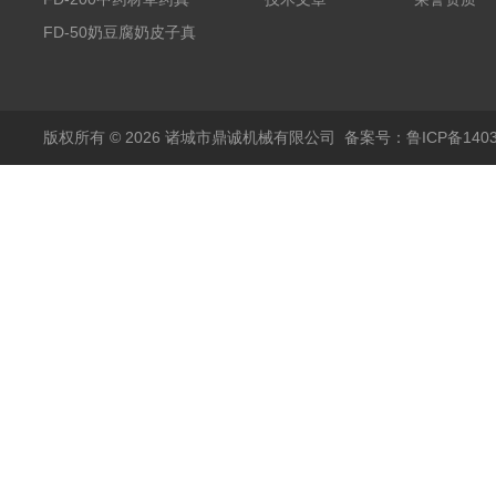
空冻干机
FD-50奶豆腐奶皮子真
空冻干机
版权所有 © 2026 诸城市鼎诚机械有限公司
备案号：鲁ICP备1403