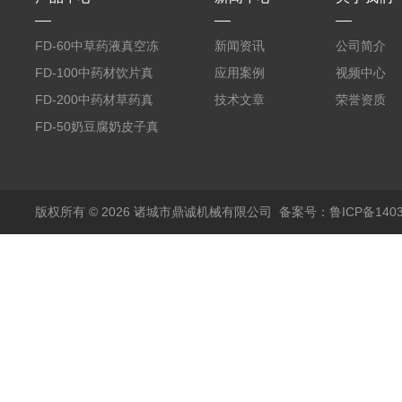
FD-60中草药液真空冻
新闻资讯
公司简介
干机
FD-100中药材饮片真
应用案例
视频中心
空冻干机
FD-200中药材草药真
技术文章
荣誉资质
空冻干机
FD-50奶豆腐奶皮子真
空冻干机
版权所有 © 2026 诸城市鼎诚机械有限公司
备案号：鲁ICP备1403