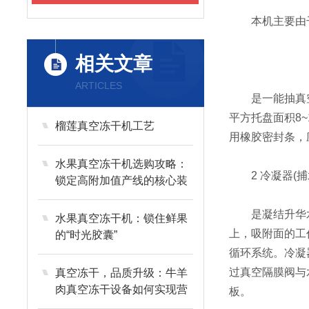
本机主要由干燥
相关文章
ARTICLES
是一能抽真空
平方托盘面积8
榴莲真空冻干机工艺
用橡胶密封条，
水果真空冻干机选购攻略：
2 冷凝器(捕
锁定高附加值产线的核心装
备
是凝结升华水
水果真空冻干机：锁住鲜果
上，吸附面的工
的“时光胶囊”
循环系统。冷凝
过真空隔膜阀与
真空冻干，品质升级：牛羊
肉真空冻干设备如何实现营
板。
养与风味的长效留存？