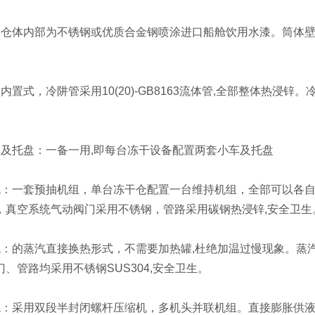
体内部为不锈钢或优质合金钢喷涂进口船舱饮用水漆。筒体壁厚1
式，冷阱管采用10(20)-GB8163流体管,全部整体热浸锌
托盘：一备一用,即每台冻干设备配置两套小车及托盘
一套预抽机组，单台冻干仓配置一台维持机组，全部可以各自能
，真空系统气动阀门采用不锈钢，管路采用碳钢热浸锌,安全卫生
的蒸汽直接换热形式，不需要加热罐,杜绝加温过慢现象。蒸汽
、管路均采用不锈钢SUS304,安全卫生。
采用双段半封闭螺杆压缩机，多机头并联机组。直接膨胀供液