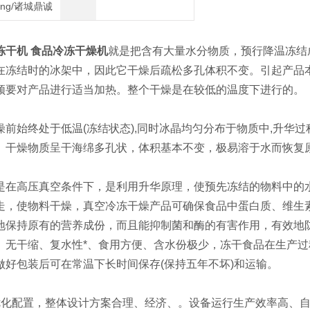
heng/诸城鼎诚
冻干机 食品冷冻干燥机
就是把含有大量水分物质，预行降温冻结
在冻结时的冰架中，因此它干燥后疏松多孔体积不变。引起产品
须要对产品进行适当加热。整个干燥是在较低的温度下进行的。
始终处于低温(冻结状态),同时冰晶均匀分布于物质中,升华过
。干燥物质呈干海绵多孔状，体积基本不变，极易溶于水而恢复
高压真空条件下，是利用升华原理，使预先冻结的物料中的水
走，使物料干燥，真空冷冻干燥产品可确保食品中蛋白质、维生
地保持原有的营养成份，而且能抑制菌和酶的有害作用，有效地
、无干缩、复水性*、食用方便、含水份极少，冻干食品在生产
做好包装后可在常温下长时间保存(保持五年不坏)和运输。
配置，整体设计方案合理、经济、。设备运行生产效率高、自