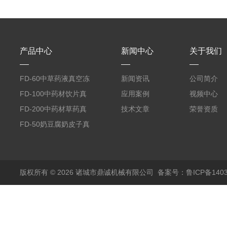
产品中心
新闻中心
关于我们
FD-60中草药液真空冻
新闻资讯
公司简介
干机
FD-100中药材饮片真
应用案例
视频中心
空冻干机
FD-200中药材草药真
技术文章
荣誉资质
空冻干机
FD-50奶豆腐奶皮子真
空冻干机
版权所有 © 2026 诸城市鼎诚机械有限公司
备案号：鲁ICP备1403