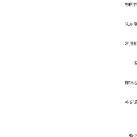
您的
联系
常用
详细
补充
验