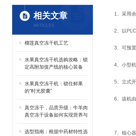
相关文章
1、采用余热
ARTICLES
2、以PLC
榴莲真空冻干机工艺
3、可预置搁
水果真空冻干机选购攻略：锁
4、小型机采
定高附加值产线的核心装备
5、立式开门
水果真空冻干机：锁住鲜果
的“时光胶囊”
6、该机由制
真空冻干，品质升级：牛羊肉
真空冻干设备如何实现营养与
风味的长效留存？
选型指南：根据中药材特性选
7、核心器件