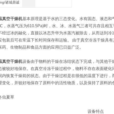
heng/诸城鼎诚
温真空干燥机
基本原理是基于水的三态变化。水有固态、液态和
01℃，水蒸气压为610.5Pa)时，水、冰、水蒸气三者可共存
不经过冰的融化，直接以冰态升华为水蒸汽被除去，从而达到冷冻
应包装后可在常温下长时间保存和运输。 由于真空冷冻干燥具有
医药、生物制品和食品方面的应用已日益广泛。
温真空干燥机
设备由于物料的干燥在冻结状态下完成，与其他干
态被较好地保存。在真空冷冻干燥过程中，物料不存在表面硬化
间内恢复干燥前的状态。由于干燥过程是在很低的温度下进行，
理变化，并较好地保存了原料中的活性物质，以及保持了原料的
虫夏草
设备特点