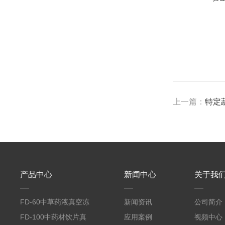
上一篇：
特定
产品中心
新闻中心
关于我
FD-60中草药液真空冻
新闻资讯
公司简介
干机
FD-100中药材饮片真
应用案例
视频中心