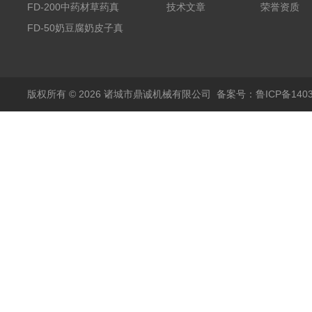
空冻干机
FD-200中药材草药真
技术文章
荣誉资质
空冻干机
FD-50奶豆腐奶皮子真
空冻干机
版权所有 © 2026 诸城市鼎诚机械有限公司
备案号：鲁ICP备1403