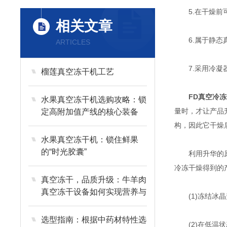
5.在干燥前可
相关文章
6.属于静态真
ARTICLES
7.采用冷凝器
榴莲真空冻干机工艺
FD真空冷冻
水果真空冻干机选购攻略：锁
量时，才让产品
定高附加值产线的核心装备
构，因此它干燥
水果真空冻干机：锁住鲜果
的“时光胶囊”
利用升华的原理
冷冻干燥得到的
真空冻干，品质升级：牛羊肉
真空冻干设备如何实现营养与
(1)冻结冰晶
风味的长效留存？
选型指南：根据中药材特性选
(2)在低温状