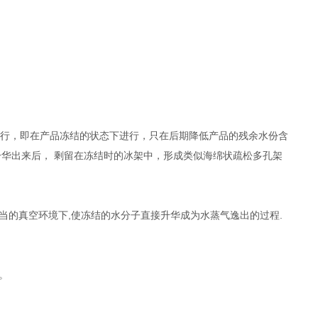
进行，即在产品冻结的状态下进行，只在后期降低产品的残余水份含
升华出来后， 剩留在冻结时的冰架中，形成类似海绵状疏松多孔架
的真空环境下,使冻结的水分子直接升华成为水蒸气逸出的过程.
。