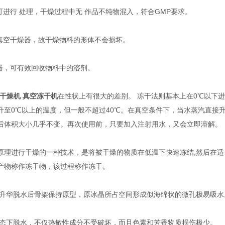
进行 处理，干燥过程中无 作品不纯物混入，符合GMP要求。
空干燥器，故干燥物料的形体不会损坏。
，可有效回收物料中的溶剂。
干燥机 真空冻干机
在性状上有很大的差别。 冻干法则基本上在0℃以下
升至0℃以上的温度，但一般不超过40℃。在真空条件下，当水蒸汽直接
后体积大小几乎不变。再次使用前，只要加入注射用水，又会立即溶解。
进行干燥的一种技术，是将被干燥的物质在低温下快速冻结,然后在适当
产物称作冻干物，该过程称作冻干。
升华脱水后骨架保持原型，原冰晶所占空间形成似海绵状的微孔极易吸水
态下脱水，不仅热敏性成分不受破坏，而且色素和芳香物质损伤极少。