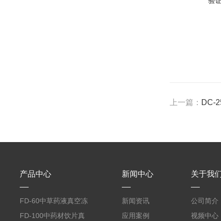
验
上一篇：
DC
产品中心
新闻中心
关于我
FD-60中草药液真空冻
新闻资讯
公司简介
干机
FD-100中药材饮片真
应用案例
视频中心