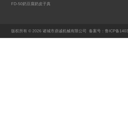
空冻干机
FD-50奶豆腐奶皮子真
空冻干机
版权所有 © 2026 诸城市鼎诚机械有限公司
备案号：鲁ICP备1403