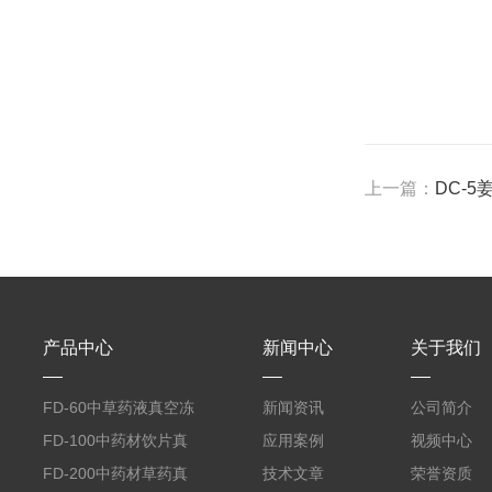
上一篇：
DC-
产品中心
新闻中心
关于我们
FD-60中草药液真空冻
新闻资讯
公司简介
干机
FD-100中药材饮片真
应用案例
视频中心
空冻干机
FD-200中药材草药真
技术文章
荣誉资质