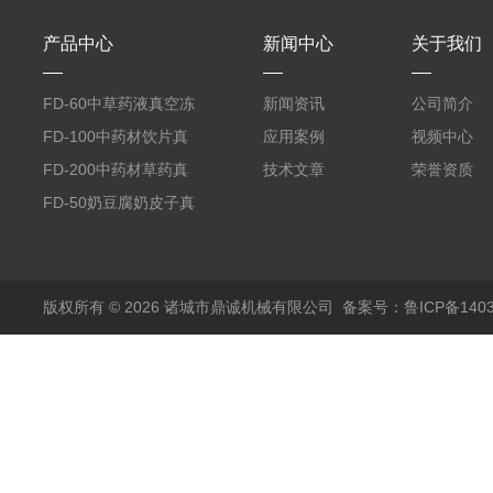
产品中心
新闻中心
关于我们
FD-60中草药液真空冻
新闻资讯
公司简介
干机
FD-100中药材饮片真
应用案例
视频中心
空冻干机
FD-200中药材草药真
技术文章
荣誉资质
空冻干机
FD-50奶豆腐奶皮子真
空冻干机
版权所有 © 2026 诸城市鼎诚机械有限公司
备案号：鲁ICP备1403