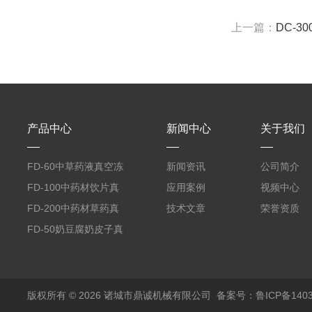
上一篇：
DC-3
产品中心
新闻中心
关于我们
FD-60中草药液真空冻
新闻资讯
公司简介
干机
FD-100中药材饮片真
应用案例
视频中心
空冻干机
FD-200中药材草药真
技术文章
荣誉资质
空冻干机
FD-50奶豆腐奶皮子真
空冻干机
版权所有 © 2026 诸城市鼎诚机械有限公司
备案号：鲁ICP备1403