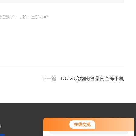
伯数字），如：三加四=7
下一篇：
DC-20宠物肉食品真空冻干机
您好！欢迎前来咨询，很高兴为您
在线交流
务
服务，请问您要咨询什么问题呢？