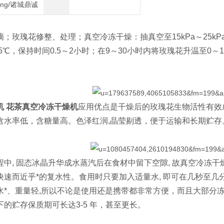
heng/诸城鼎诚
玫瑰花修整、处理；真空冷冻干燥：抽真空至15kPa～25kP
-65℃，保持时间0.5～2小时；在9～30小时内将玫瑰花升温至
机 花茶真空冷冻干燥机
应用优点是干燥后的玫瑰花生物活性有效
含水率低，含糖量高。色泽红润,晶莹剔透，便于运输和长期贮存
, 固态冰晶升华成水蒸汽后在食材中留下空隙, 故真空冷冻干
快速而近乎*的复水性。食用时只要加入适量水, 即可在几秒至
水*、重量轻,所以不论是使用还是携带都非常方便，而且大部分
的贮存保质期可长达3-5 年，甚至更长。