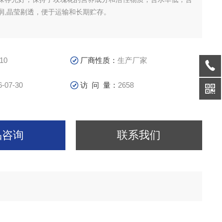
润,晶莹剔透，便于运输和长期贮存。
10
厂商性质：
生产厂家
6-07-30
访 问 量：
2658
品咨询
联系我们